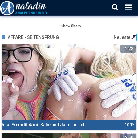
Show filters
AFFÄRE - SEITENSPRUNG
Neueste
12:23
Anal Fremdfick mit Katie und Janes Arsch
100%
13:50